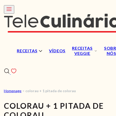
RECEITAS
SOBR
RECEITAS
VÍDEOS
VEGGIE
NÓ
Homepage
>
colorau + 1 pitada de colorau
RECEITAS
COLORAU + 1 PITADA DE
VÍDEOS
COLORAU