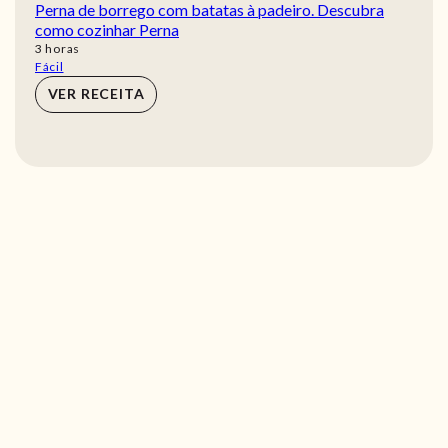
Perna de borrego com batatas à padeiro. Descubra
como cozinhar Perna
horas
3
horas
Fácil
VER RECEITA