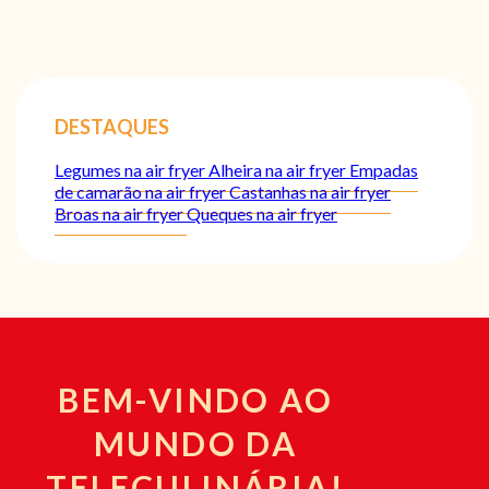
DESTAQUES
Legumes na air fryer
Alheira na air fryer
Empadas
de camarão na air fryer
Castanhas na air fryer
Broas na air fryer
Queques na air fryer
BEM-VINDO AO
MUNDO DA
TELECULINÁRIA!