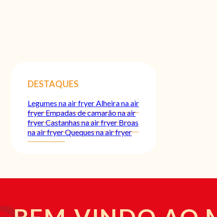
DESTAQUES
Legumes na air fryer
Alheira na air
fryer
Empadas de camarão na air
fryer
Castanhas na air fryer
Broas
na air fryer
Queques na air fryer