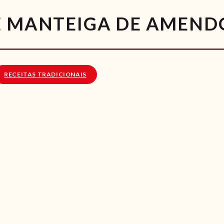
RECEITAS
E MANTEIGA DE AMEND
VÍDEOS
RECEITAS VEGGIE
RECEITAS TRADICIONAIS
SOBRE NÓS
LOJA ONLINE
BLOG