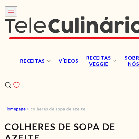
RECEITAS
SOBR
RECEITAS
VÍDEOS
VEGGIE
NÓ
Homepage
>
colheres de sopa de azeite
RECEITAS
COLHERES DE SOPA DE
VÍDEOS
AZEITE