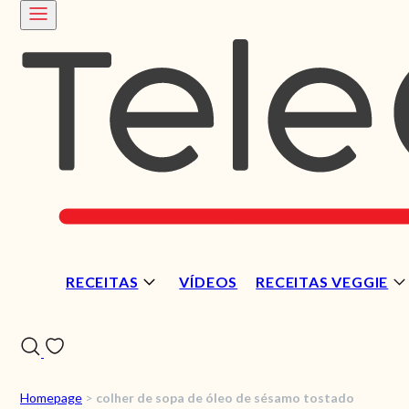
RECEITAS
VÍDEOS
RECEITAS VEGGIE
Homepage
>
colher de sopa de óleo de sésamo tostado