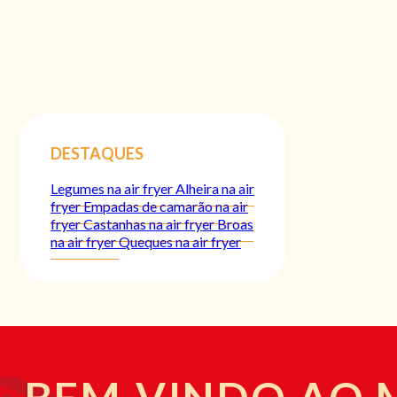
DESTAQUES
Legumes na air fryer
Alheira na air
fryer
Empadas de camarão na air
fryer
Castanhas na air fryer
Broas
na air fryer
Queques na air fryer