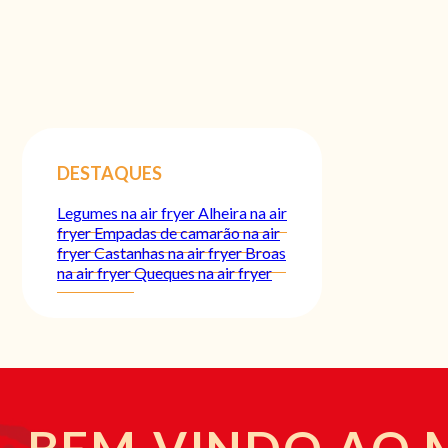
DESTAQUES
Legumes na air fryer
Alheira na air
fryer
Empadas de camarão na air
fryer
Castanhas na air fryer
Broas
na air fryer
Queques na air fryer