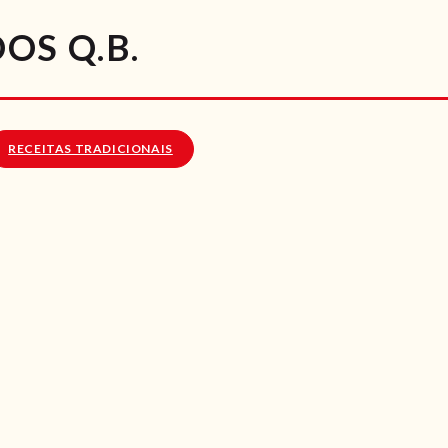
RECEITAS
S Q.B.
VÍDEOS
RECEITAS VEGGIE
RECEITAS TRADICIONAIS
SOBRE NÓS
LOJA ONLINE
BLOG