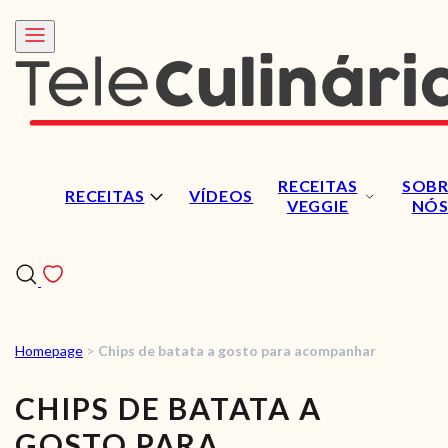
RECEITAS
SOBR
RECEITAS
VÍDEOS
VEGGIE
NÓ
Homepage
>
Chips de batata a gosto para acompanhar
RECEITAS
CHIPS DE BATATA A
VÍDEOS
GOSTO PARA