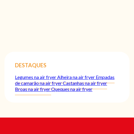
DESTAQUES
Legumes na air fryer
Alheira na air fryer
Empadas
de camarão na air fryer
Castanhas na air fryer
Broas na air fryer
Queques na air fryer