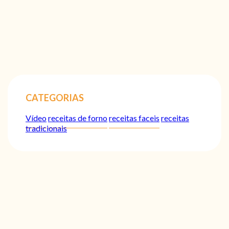
CATEGORIAS
Vídeo
receitas de forno
receitas faceis
receitas
tradicionais