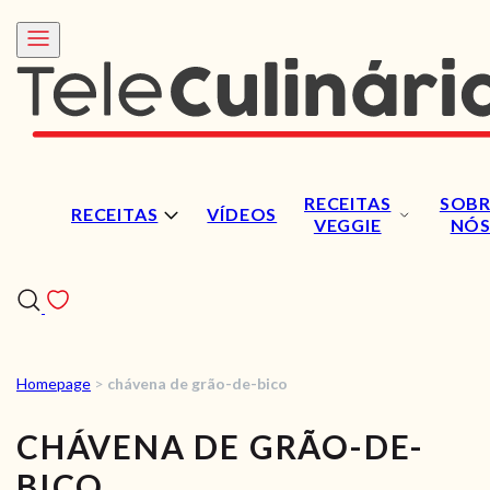
RECEITAS
SOBR
RECEITAS
VÍDEOS
VEGGIE
NÓ
Homepage
>
chávena de grão-de-bico
RECEITAS
CHÁVENA DE GRÃO-DE-
VÍDEOS
BICO