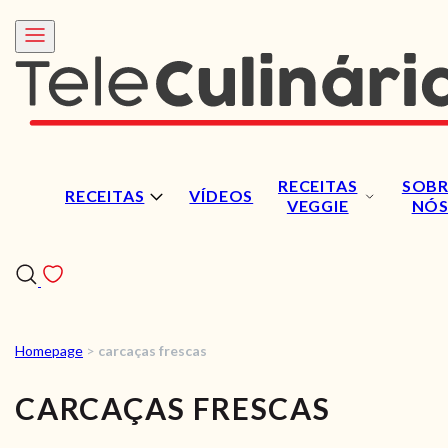
RECEITAS
SOBR
RECEITAS
VÍDEOS
VEGGIE
NÓ
Homepage
>
carcaças frescas
RECEITAS
CARCAÇAS FRESCAS
VÍDEOS