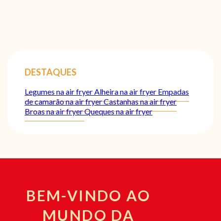
DESTAQUES
Legumes na air fryer
Alheira na air fryer
Empadas
de camarão na air fryer
Castanhas na air fryer
Broas na air fryer
Queques na air fryer
BEM-VINDO AO
MUNDO DA