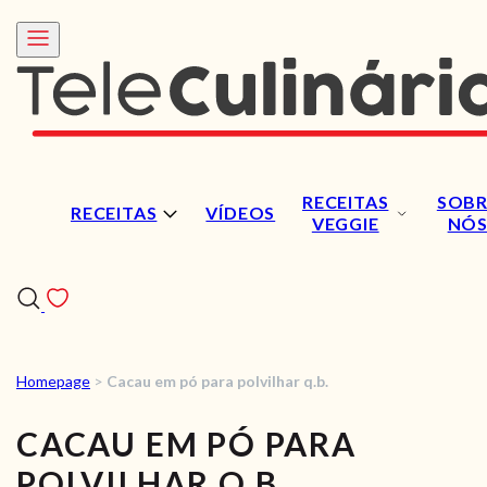
RECEITAS
SOBR
RECEITAS
VÍDEOS
VEGGIE
NÓ
Homepage
>
Cacau em pó para polvilhar q.b.
RECEITAS
CACAU EM PÓ PARA
VÍDEOS
POLVILHAR Q.B.