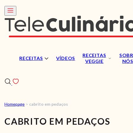
RECEITAS
SOBR
RECEITAS
VÍDEOS
VEGGIE
NÓ
Homepage
>
cabrito em pedaços
RECEITAS
CABRITO EM PEDAÇOS
VÍDEOS