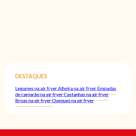
DESTAQUES
Legumes na air fryer
Alheira na air fryer
Empadas
de camarão na air fryer
Castanhas na air fryer
Broas na air fryer
Queques na air fryer