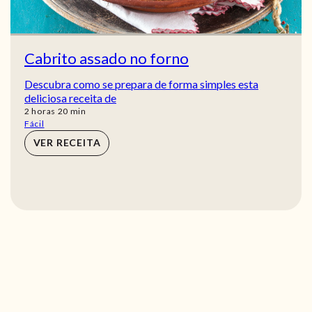
Cabrito assado no forno
Descubra como se prepara de forma simples esta
deliciosa receita de
horas
min
2
horas
20
min
Fácil
VER RECEITA