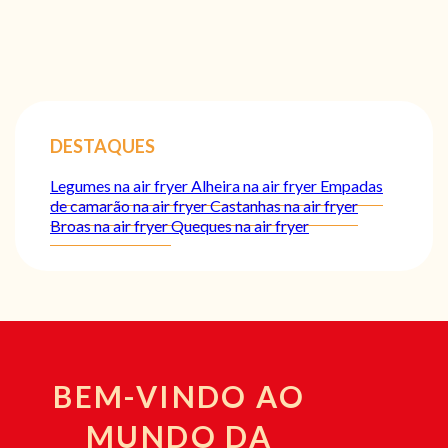
DESTAQUES
Legumes na air fryer
Alheira na air fryer
Empadas
de camarão na air fryer
Castanhas na air fryer
Broas na air fryer
Queques na air fryer
BEM-VINDO AO
MUNDO DA