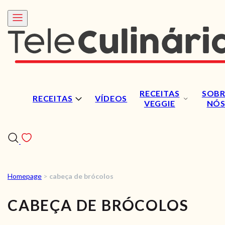
RECEITAS
SOBR
RECEITAS
VÍDEOS
VEGGIE
NÓ
Homepage
>
cabeça de brócolos
RECEITAS
CABEÇA DE BRÓCOLOS
VÍDEOS