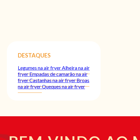
DESTAQUES
Legumes na air fryer
Alheira na air
fryer
Empadas de camarão na air
fryer
Castanhas na air fryer
Broas
na air fryer
Queques na air fryer