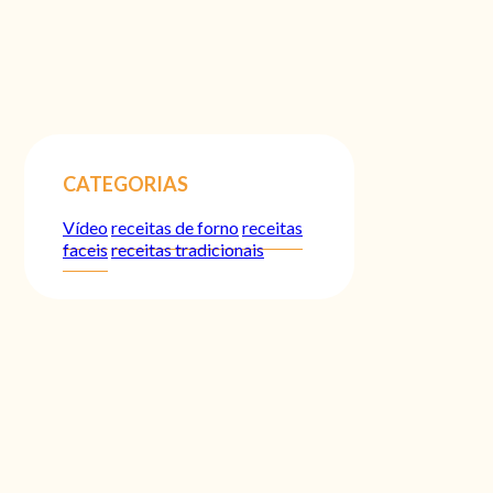
CATEGORIAS
Vídeo
receitas de forno
receitas
faceis
receitas tradicionais