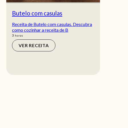
Butelo com casulas
Receita de Butelo com casulas. Descubra
como cozinhar a receita de B
horas
3
horas
VER RECEITA