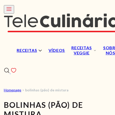
RECEITAS
SOBR
RECEITAS
VÍDEOS
VEGGIE
NÓ
Homepage
>
bolinhas (pão) de mistura
RECEITAS
BOLINHAS (PÃO) DE
VÍDEOS
MISTURA