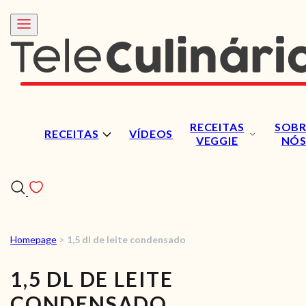
RECEITAS
SOBR
RECEITAS
VÍDEOS
VEGGIE
NÓ
Homepage
>
1,5 dl de leite condensado
RECEITAS
1,5 DL DE LEITE
VÍDEOS
CONDENSADO