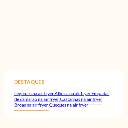
DESTAQUES
Legumes na air fryer
Alheira na air fryer
Empadas
de camarão na air fryer
Castanhas na air fryer
Broas na air fryer
Queques na air fryer