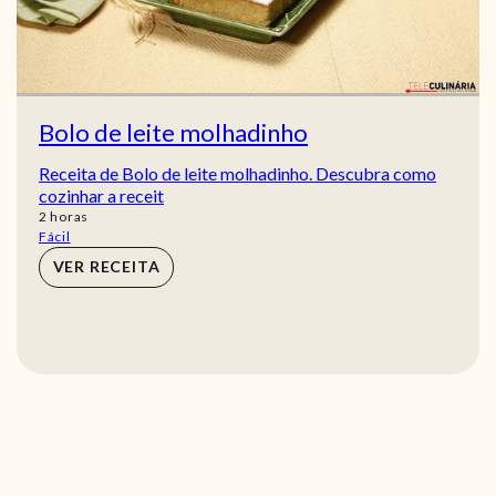
Bolo de leite molhadinho
Receita de Bolo de leite molhadinho. Descubra como
cozinhar a receit
horas
2
horas
Fácil
VER RECEITA