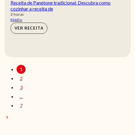
Receita de Panetone tradicional. Descubra como
cozinhar a receita de
horas
2
horas
Médio
VER RECEITA
1
2
3
…
7