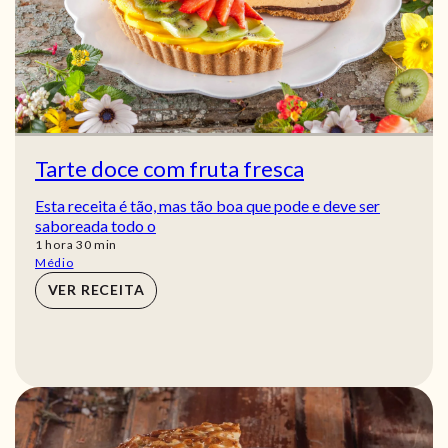
Tarte doce com fruta fresca
Esta receita é tão, mas tão boa que pode e deve ser
saboreada todo o
hora
min
1
hora
30
min
Médio
VER RECEITA