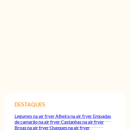
DESTAQUES
Legumes na air fryer
Alheira na air fryer
Empadas
de camarão na air fryer
Castanhas na air fryer
Broas na air fryer
Queques na air fryer