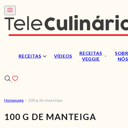
RECEITAS
SOBR
RECEITAS
VÍDEOS
VEGGIE
NÓ
Homepage
>
100 g de manteiga
RECEITAS
100 G DE MANTEIGA
VÍDEOS