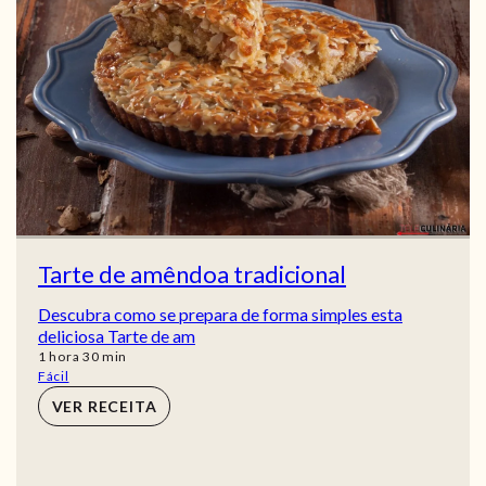
Tarte de amêndoa tradicional
Descubra como se prepara de forma simples esta
deliciosa Tarte de am
hora
min
1
hora
30
min
Fácil
VER RECEITA