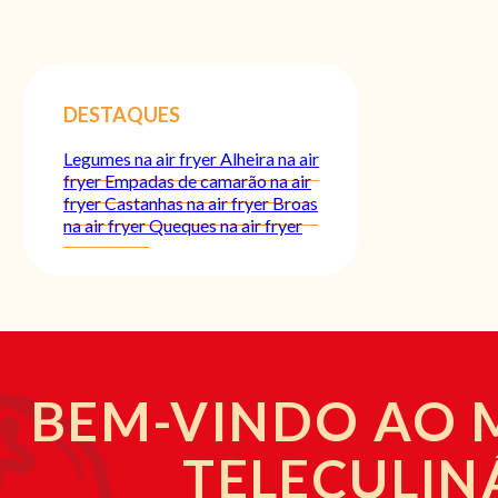
DESTAQUES
Legumes na air fryer
Alheira na air
fryer
Empadas de camarão na air
fryer
Castanhas na air fryer
Broas
na air fryer
Queques na air fryer
BEM-VINDO AO
TELECULIN