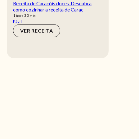
Receita de Caracóis doces. Descubra
como cozinhar a receita de Carac
hora
min
1
30
hora
min
Fácil
VER RECEITA