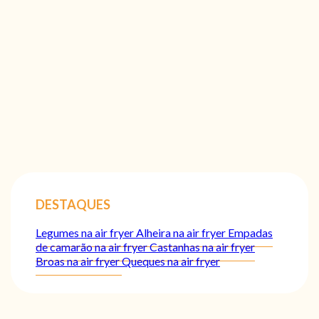
DESTAQUES
Legumes na air fryer
Alheira na air fryer
Empadas
de camarão na air fryer
Castanhas na air fryer
Broas na air fryer
Queques na air fryer