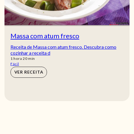
Massa com atum fresco
Receita de Massa com atum fresco. Descubra como
cozinhar a receita d
hora
min
1
hora
20
min
Fácil
VER RECEITA