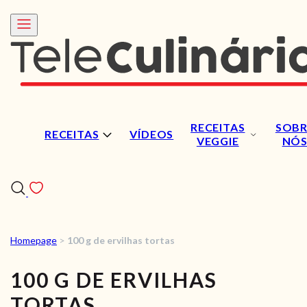
RECEITAS
SOBR
RECEITAS
VÍDEOS
VEGGIE
NÓ
Homepage
>
100 g de ervilhas tortas
RECEITAS
100 G DE ERVILHAS
VÍDEOS
TORTAS