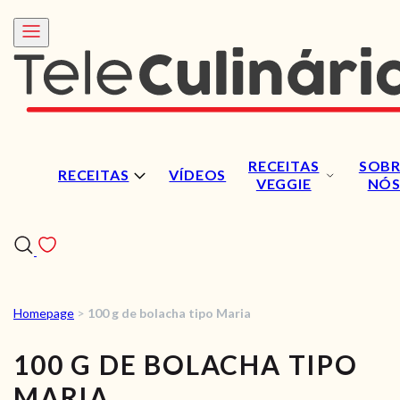
RECEITAS
SOBR
RECEITAS
VÍDEOS
VEGGIE
NÓ
Homepage
>
100 g de bolacha tipo Maria
RECEITAS
100 G DE BOLACHA TIPO
VÍDEOS
MARIA