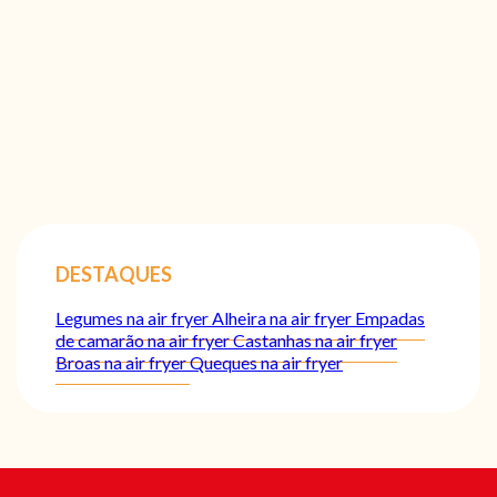
DESTAQUES
Legumes na air fryer
Alheira na air fryer
Empadas
de camarão na air fryer
Castanhas na air fryer
Broas na air fryer
Queques na air fryer