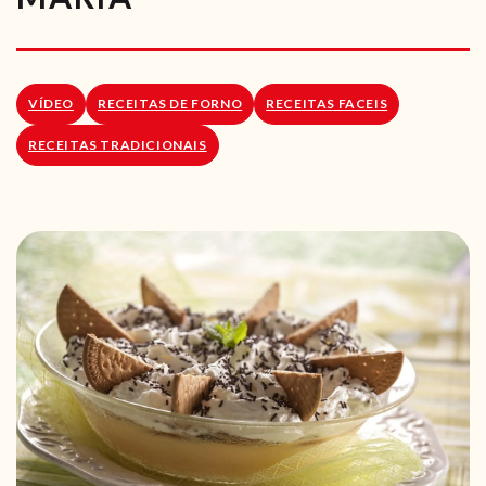
RECEITAS VEGGIE
SOBRE NÓS
VÍDEO
RECEITAS DE FORNO
RECEITAS FACEIS
LOJA ONLINE
RECEITAS TRADICIONAIS
BLOG