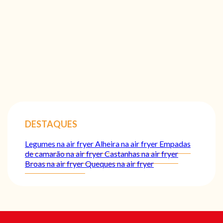
DESTAQUES
Legumes na air fryer
Alheira na air fryer
Empadas
de camarão na air fryer
Castanhas na air fryer
Broas na air fryer
Queques na air fryer