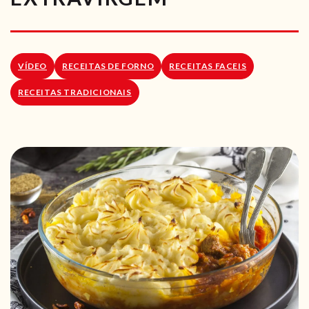
RECEITAS VEGGIE
SOBRE NÓS
VÍDEO
RECEITAS DE FORNO
RECEITAS FACEIS
LOJA ONLINE
RECEITAS TRADICIONAIS
BLOG