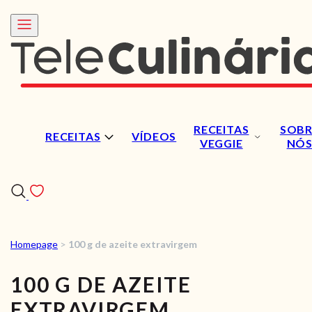
RECEITAS
SOBR
RECEITAS
VÍDEOS
VEGGIE
NÓ
Homepage
>
100 g de azeite extravirgem
RECEITAS
100 G DE AZEITE
VÍDEOS
EXTRAVIRGEM