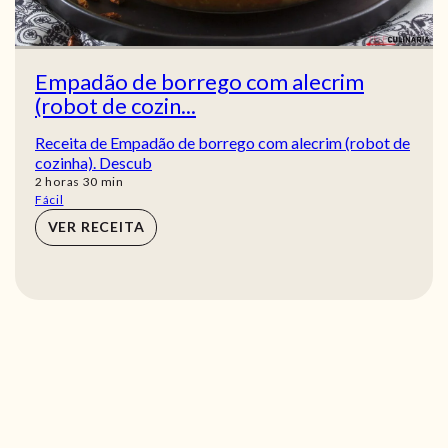
Empadão de borrego com alecrim
(robot de cozin...
Receita de Empadão de borrego com alecrim (robot de
cozinha). Descub
horas
min
2
horas
30
min
Fácil
VER RECEITA