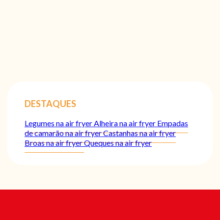
DESTAQUES
Legumes na air fryer
Alheira na air fryer
Empadas
de camarão na air fryer
Castanhas na air fryer
Broas na air fryer
Queques na air fryer