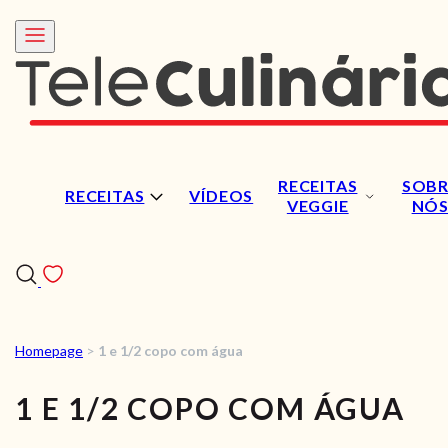
RECEITAS
SOBR
RECEITAS
VÍDEOS
VEGGIE
NÓ
Homepage
>
1 e 1/2 copo com água
RECEITAS
1 E 1/2 COPO COM ÁGUA
VÍDEOS