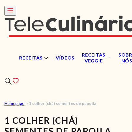
RECEITAS
SOBR
RECEITAS
VÍDEOS
VEGGIE
NÓ
Homepage
>
1 colher (chá) sementes de papoila
RECEITAS
1 COLHER (CHÁ)
VÍDEOS
SEMENTES DE PAPOILA