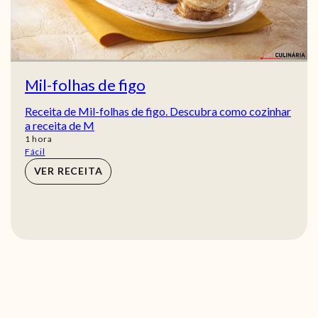
Mil-folhas de figo
Receita de Mil-folhas de figo. Descubra como cozinhar
a receita de M
hora
1
hora
Fácil
VER RECEITA