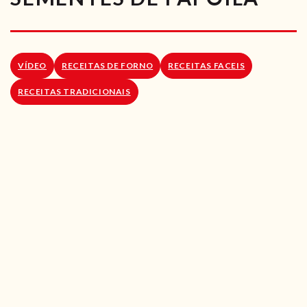
RECEITAS VEGGIE
SOBRE NÓS
VÍDEO
RECEITAS DE FORNO
RECEITAS FACEIS
LOJA ONLINE
RECEITAS TRADICIONAIS
BLOG