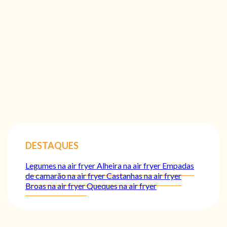
DESTAQUES
Legumes na air fryer
Alheira na air fryer
Empadas
de camarão na air fryer
Castanhas na air fryer
Broas na air fryer
Queques na air fryer