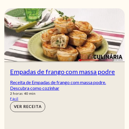
Empadas de frango com massa podre
Receita de Empadas de frango com massa podre.
Descubra como cozinhar
horas
min
2
horas
40
min
Fácil
VER RECEITA