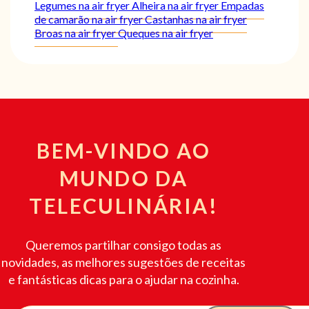
Legumes na air fryer
Alheira na air fryer
Empadas
de camarão na air fryer
Castanhas na air fryer
Broas na air fryer
Queques na air fryer
BEM-VINDO AO
MUNDO DA
TELECULINÁRIA!
Queremos partilhar consigo todas as
novidades, as melhores sugestões de receitas
e fantásticas dicas para o ajudar na cozinha.