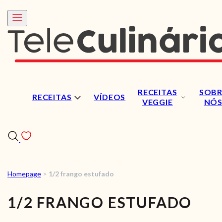
RECEITAS
SOBR
RECEITAS
VÍDEOS
VEGGIE
NÓ
Homepage
>
1/2 frango estufado
RECEITAS
1/2 FRANGO ESTUFADO
VÍDEOS