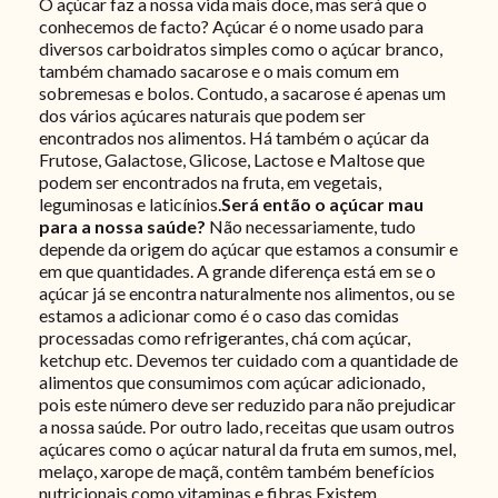
O açúcar faz a nossa vida mais doce, mas será que o
conhecemos de facto? Açúcar é o nome usado para
diversos carboidratos simples como o açúcar branco,
também chamado sacarose e o mais comum em
sobremesas e bolos. Contudo, a sacarose é apenas um
dos vários açúcares naturais que podem ser
encontrados nos alimentos. Há também o açúcar da
Frutose, Galactose, Glicose, Lactose e Maltose que
podem ser encontrados na fruta, em vegetais,
leguminosas e laticínios.
Será então o açúcar mau
para a nossa saúde?
Não necessariamente, tudo
depende da origem do açúcar que estamos a consumir e
em que quantidades. A grande diferença está em se o
açúcar já se encontra naturalmente nos alimentos, ou se
estamos a adicionar como é o caso das comidas
processadas como refrigerantes, chá com açúcar,
ketchup etc. Devemos ter cuidado com a quantidade de
alimentos que consumimos com açúcar adicionado,
pois este número deve ser reduzido para não prejudicar
a nossa saúde. Por outro lado, receitas que usam outros
açúcares como o açúcar natural da fruta em sumos, mel,
melaço, xarope de maçã, contêm também benefícios
nutricionais como vitaminas e fibras.Existem