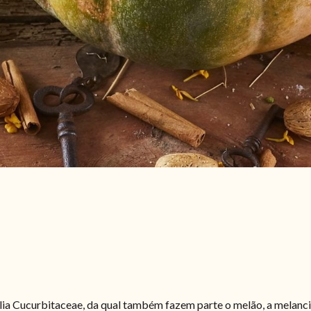
lia Cucurbitaceae, da qual também fazem parte o melão, a melancia