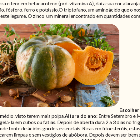
ra o teor em betacaroteno (pró-vitamina A), daí a sua cor alaranja
io, fósforo, ferro e potássio.O triptofano, um aminoácido que o n
neste legume. O zinco, um mineral encontrado em quantidades cons
Escolher
médio, visto terem mais polpa.
Altura do ano:
Entre Setembro e 
elá-la em cubos ou fatias. Depois de aberta dura 2 a 3 dias no frig
e fonte de ácidos gordos essenciais. Ricas em fitoesteróis, estas 
ficarem limpas e sem vestígios de abóbora. Depois devem ser bem