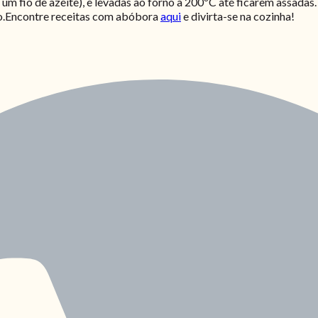
e um fio de azeite), e levadas ao forno a 200ºC até ficarem assad
ão.Encontre receitas com abóbora
aqui
e divirta-se na cozinha!