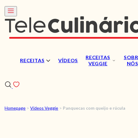
RECEITAS
SOBR
RECEITAS
VÍDEOS
VEGGIE
NÓ
Homepage
>
Vídeos Veggie
>
Panquecas com queijo e rúcula
RECEITAS
VÍDEOS