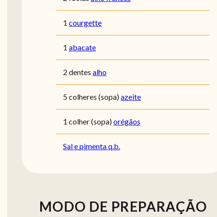
1
courgette
1
abacate
2 dentes
alho
5 colheres (sopa)
azeite
1 colher (sopa)
orégãos
Sal e pimenta q.b.
MODO DE PREPARAÇÃO