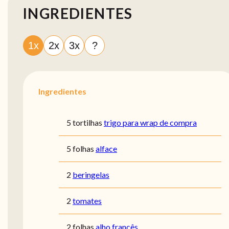
INGREDIENTES
1x
2x
3x
?
Ingredientes
5 tortilhas
trigo para wrap de compra
5 folhas
alface
2
beringelas
2
tomates
2 folhas
alho francês