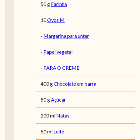
50 g
Farinha
10
Ovos M
-
Margarina para untar
-
Papel vegetal
-
PARA O CREME:
400 g
Chocolate em barra
50 g
Açúcar
200 ml
Natas
50 ml
Leite