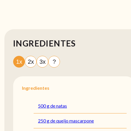
INGREDIENTES
1x
2x
3x
?
Ingredientes
500 g de natas
250 g de queijo mascarpone