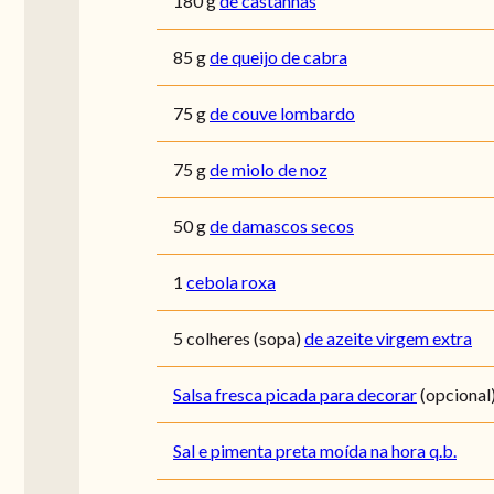
180
g
de castanhas
85
g
de queijo de cabra
75
g
de couve lombardo
75
g
de miolo de noz
50
g
de damascos secos
1
cebola roxa
5
colheres (sopa)
de azeite virgem extra
Salsa fresca picada para decorar
(opcional
Sal e pimenta preta moída na hora q.b.