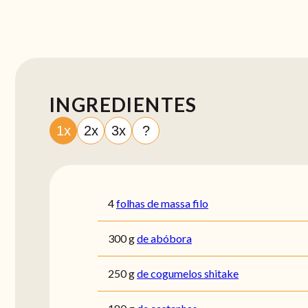
INGREDIENTES
1x
2x
3x
?
4
folhas de massa filo
300
g
de abóbora
250
g
de cogumelos shitake