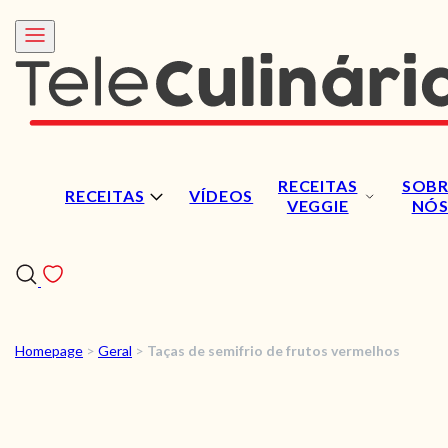
RECEITAS
SOBR
RECEITAS
VÍDEOS
VEGGIE
NÓ
Homepage
>
Geral
>
Taças de semifrio de frutos vermelhos
RECEITAS
VÍDEOS