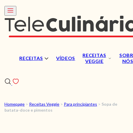
RECEITAS
SOBR
RECEITAS
VÍDEOS
VEGGIE
NÓ
Homepage
>
Receitas Veggie
>
Para principiantes
>
Sopa de
RECEITAS
batata-doce e pimentos
VÍDEOS