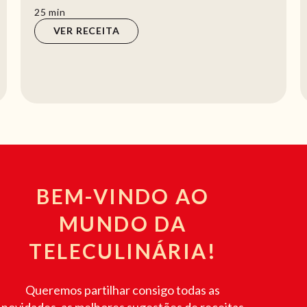
está sem ideias? Então veja com atenção es...
min
25
min
VER RECEITA
BEM-VINDO AO
MUNDO DA
TELECULINÁRIA!
Queremos partilhar consigo todas as
novidades, as melhores sugestões de receitas