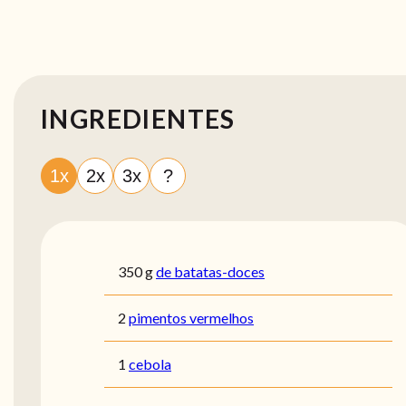
INGREDIENTES
1x
2x
3x
?
350
g
de batatas-doces
2
pimentos vermelhos
1
cebola