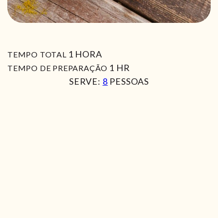
HORA
1
HORA
TEMPO TOTAL
HORA
1
HR
TEMPO DE PREPARAÇÃO
SERVE:
8
PESSOAS