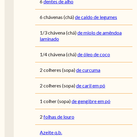
6
dentes de alho
6
chávenas (chá)
de caldo de legumes
1/3
chávena (chá)
de miolo de amêndoa
laminado
1/4
chávena (chá)
de óleo de coco
2
colheres (sopa)
de curcuma
2
colheres (sopa)
de caril em pó
1
colher (sopa)
de gengibre em pó
2
folhas de louro
Azeite q.b.