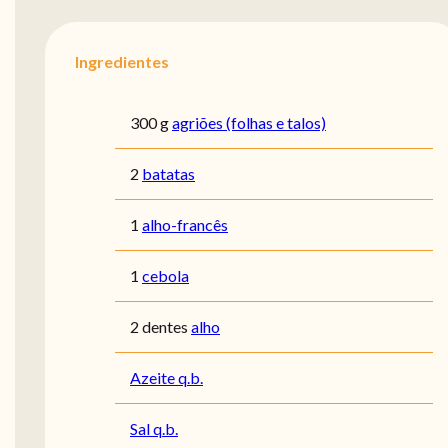
Ingredientes
300 g
agriões (folhas e talos)
2
batatas
1
alho-francês
1
cebola
2 dentes
alho
Azeite q.b.
Sal q.b.