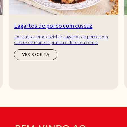
Barriga de porco assada e alecrim
Este é um daqueles pratos fáceis que se ama ou se
odeia! Nem todos gostam desta receita típica
portuguesa mas a verdade é que quem gosta, am...
horas
min
2
horas
15
min
VER RECEITA