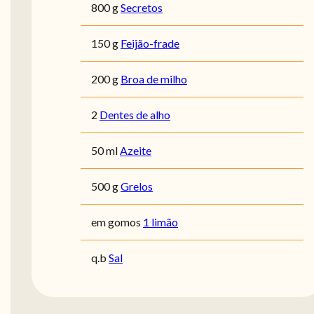
800 g
Secretos
150 g
Feijão-frade
200 g
Broa de milho
2
Dentes de alho
50 ml
Azeite
500 g
Grelos
em gomos
1 limão
q.b
Sal