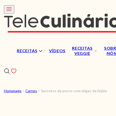
RECEITAS
SOBR
RECEITAS
VÍDEOS
VEGGIE
NÓ
Homepage
>
Carnes
>
Secretos de porco com migas de feijão
RECEITAS
VÍDEOS