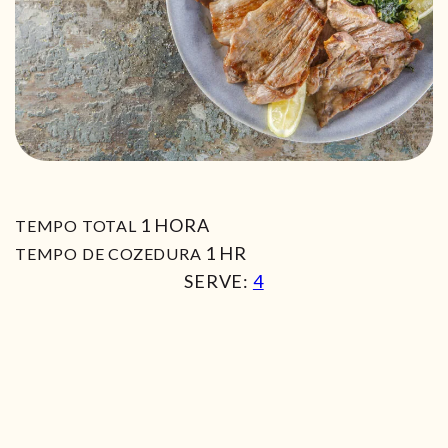
HORA
1
HORA
TEMPO TOTAL
HORA
1
HR
TEMPO DE COZEDURA
SERVE:
4