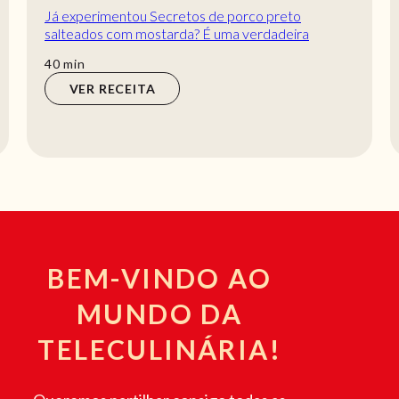
Já experimentou Secretos de porco preto
salteados com mostarda? É uma verdadeira
tentação! Bastam 80 minutos para puder deliciar-
min
40
min
se com esta...
VER RECEITA
BEM-VINDO AO
MUNDO DA
TELECULINÁRIA!