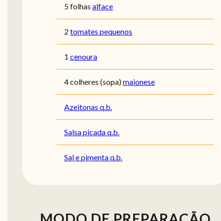
5 folhas
alface
2
tomates pequenos
1
cenoura
4 colheres (sopa)
maionese
Azeitonas q.b.
Salsa picada q.b.
Sal e pimenta q.b.
MODO DE PREPARAÇÃO