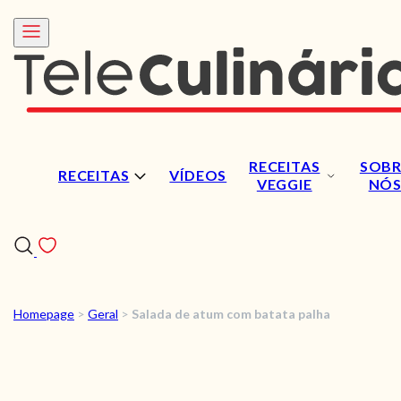
RECEITAS
SOBR
RECEITAS
VÍDEOS
VEGGIE
NÓ
Homepage
>
Geral
>
Salada de atum com batata palha
RECEITAS
VÍDEOS