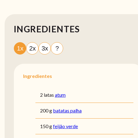
INGREDIENTES
1x
2x
3x
?
Ingredientes
2 latas
atum
200 g
batatas palha
150 g
feijão verde