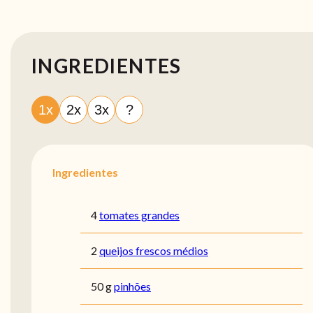
INGREDIENTES
1x
2x
3x
?
Ingredientes
4
tomates grandes
2
queijos frescos médios
50 g
pinhões