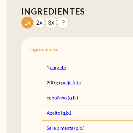
INGREDIENTES
1x
2x
3x
?
Ingredientes
1
curgete
200 g
queijo feta
cebolinho (q.b.)
Azeite (q.b.)
Sal e pimenta (q.b.)