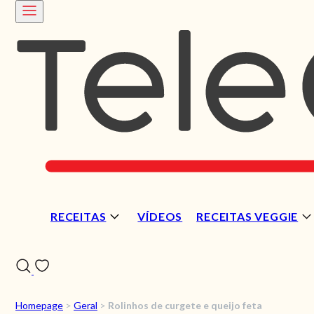
RECEITAS
VÍDEOS
RECEITAS VEGGIE
Homepage
>
Geral
>
Rolinhos de curgete e queijo feta