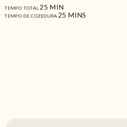
MIN
25
MIN
TEMPO TOTAL
MIN
25
MINS
TEMPO DE COZEDURA