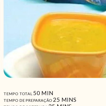
MIN
50
MIN
TEMPO TOTAL
MIN
25
MINS
TEMPO DE PREPARAÇÃO
MIN