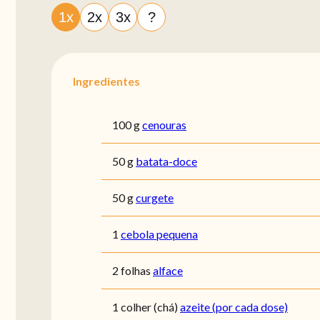
1x
2x
3x
?
Ingredientes
100 g
cenouras
50 g
batata-doce
50 g
curgete
1
cebola pequena
2 folhas
alface
1 colher (chá)
azeite (por cada dose)