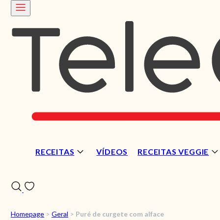
RECEITAS
VÍDEOS
RECEITAS VEGGIE
Homepage
>
Geral
>
Puré de curgete com alface