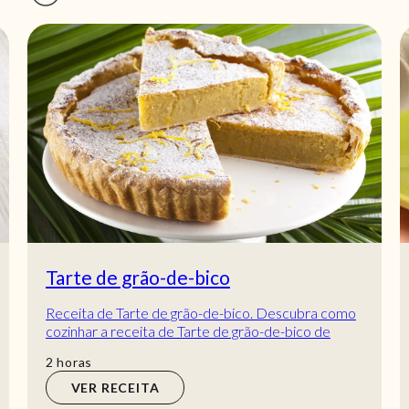
Semifrio de maracujá com palitos la
reine
Receita de Semifrio de maracujá com palitos la
reine. Descubra como cozinhar a receita de
Semifrio de maracujá com palitos la reine de
hora
min
1
hora
20
min
manei...