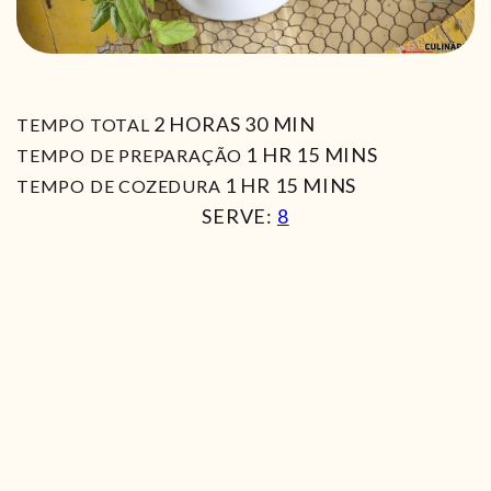
HORAS
MIN
2
HORAS
30
MIN
TEMPO TOTAL
HORA
MIN
1
HR
15
MINS
TEMPO DE PREPARAÇÃO
HORA
MIN
1
HR
15
MINS
TEMPO DE COZEDURA
SERVE:
8