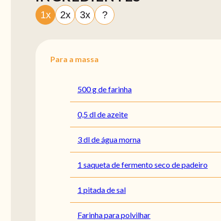
1x
2x
3x
?
Para a massa
500 g de farinha
0,5 dl de azeite
3 dl de água morna
1 saqueta de fermento seco de padeiro
1 pitada de sal
Farinha para polvilhar