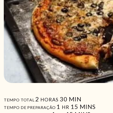
HORAS
MIN
2
30
MIN
HORAS
TEMPO TOTAL
HORA
MIN
1
15
MINS
HR
TEMPO DE PREPARAÇÃO