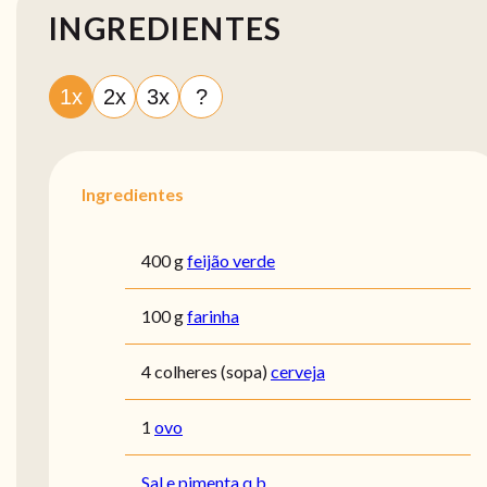
INGREDIENTES
1x
2x
3x
?
Ingredientes
400 g
feijão verde
100 g
farinha
4 colheres (sopa)
cerveja
1
ovo
Sal e pimenta q.b.