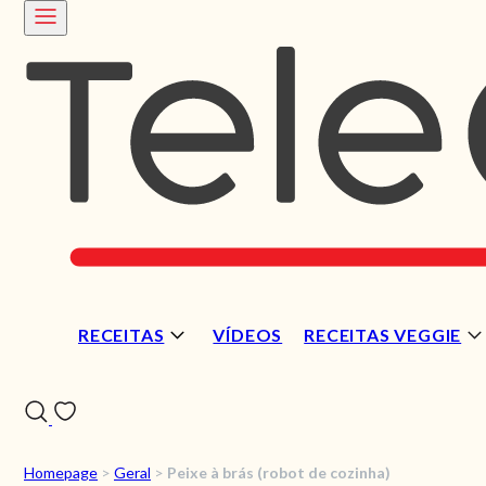
RECEITAS
VÍDEOS
RECEITAS VEGGIE
Homepage
>
Geral
>
Peixe à brás (robot de cozinha)