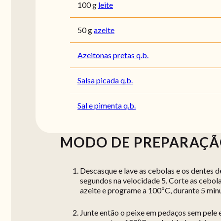
100 g
leite
50 g
azeite
Azeitonas pretas q.b.
Salsa picada q.b.
Sal e pimenta q.b.
MODO DE PREPARAÇ
Descasque e lave as cebolas e os dentes de
segundos na velocidade 5. Corte as cebola
azeite e programe a 100ºC, durante 5 min
Junte então o peixe em pedaços sem pele 