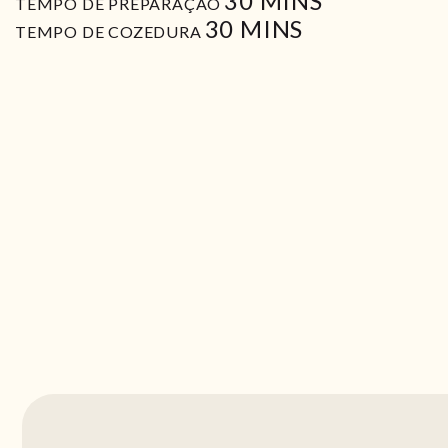
30
MINS
TEMPO DE PREPARAÇÃO
MIN
30
MINS
TEMPO DE COZEDURA