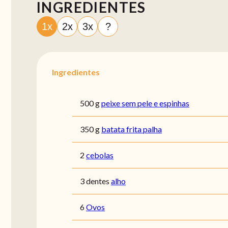
INGREDIENTES
1x
2x
3x
?
Ingredientes
500 g
peixe sem pele e espinhas
350 g
batata frita palha
2
cebolas
3 dentes
alho
6
Ovos