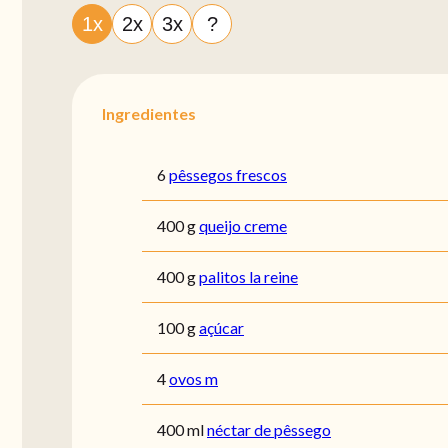
1x
2x
3x
?
Ingredientes
6
pêssegos frescos
400 g
queijo creme
400 g
palitos la reine
100 g
açúcar
4
ovos m
400 ml
néctar de pêssego