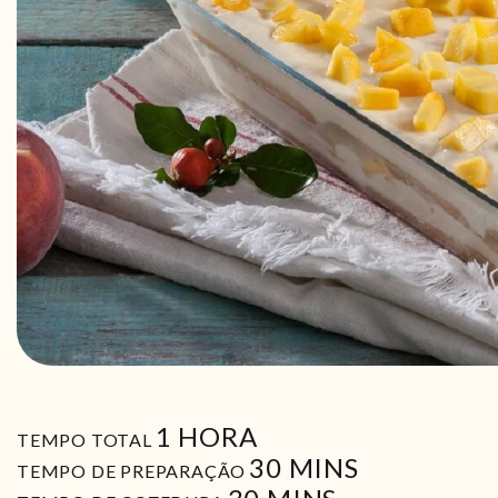
HORA
1
HORA
TEMPO TOTAL
MIN
30
MINS
TEMPO DE PREPARAÇÃO
MIN