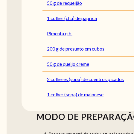
50 g de requeijão
1 colher (chá) de paprica
Pimenta q.b.
200 g de presunto em cubos
50 g de queijo creme
2 colheres (sopa) de coentros picados
1 colher (sopa) de maionese
MODO DE PREPARAÇ
Prepare um patê de cada vez, colocando n