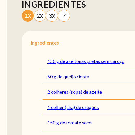
INGREDIENTES
1x
2x
3x
?
Ingredientes
150 g de azeitonas pretas sem caroço
50 g de queijo ricota
2 colheres (sopa) de azeite
1 colher (chá) de orégãos
150 g de tomate seco