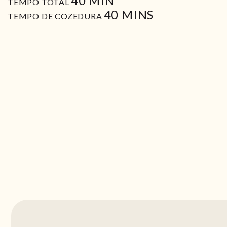
40
MIN
TEMPO TOTAL
MIN
40
MINS
TEMPO DE COZEDURA