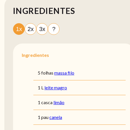
INGREDIENTES
1x
2x
3x
?
Ingredientes
5 folhas
massa filo
1 L
leite magro
1 casca
limão
1 pau
canela