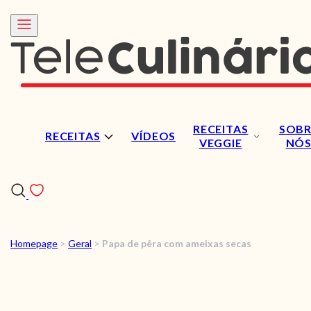
RECEITAS
SOBR
RECEITAS
VÍDEOS
VEGGIE
NÓ
Homepage
>
Geral
>
Papa de pêra com ameixas secas
RECEITAS
VÍDEOS