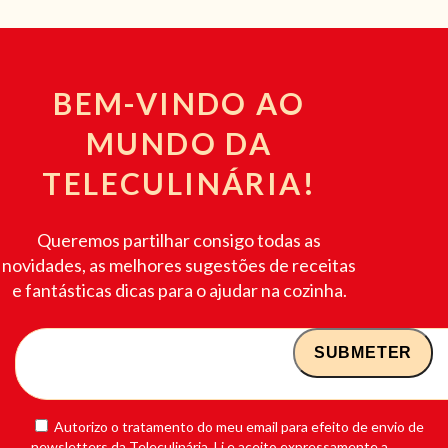
BEM-VINDO AO
MUNDO DA
TELECULINÁRIA!
Queremos partilhar consigo todas as
novidades, as melhores sugestões de receitas
e fantásticas dicas para o ajudar na cozinha.
Autorizo o tratamento do meu email para efeito de envio de
newsletters da Teleculinária. Li e aceito expressamente a