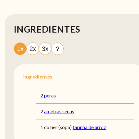
INGREDIENTES
1x
2x
3x
?
Ingredientes
2
peras
2
ameixas secas
1 colher (sopa)
farinha de arroz