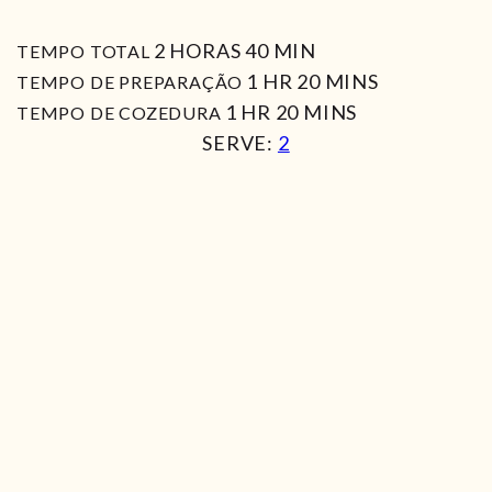
HORAS
MIN
2
HORAS
40
MIN
TEMPO TOTAL
HORA
MIN
1
HR
20
MINS
TEMPO DE PREPARAÇÃO
HORA
MIN
1
HR
20
MINS
TEMPO DE COZEDURA
SERVE:
2