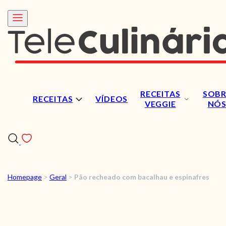
RECEITAS
SOBR
RECEITAS
VÍDEOS
VEGGIE
NÓ
Homepage
>
Geral
>
Pão recheado com bacalhau e espinafres
RECEITAS
VÍDEOS