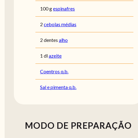
100 g
espinafres
2
cebolas médias
2 dentes
alho
1 dl
azeite
Coentros q.b.
Sal e pimenta q.b.
MODO DE PREPARAÇÃO