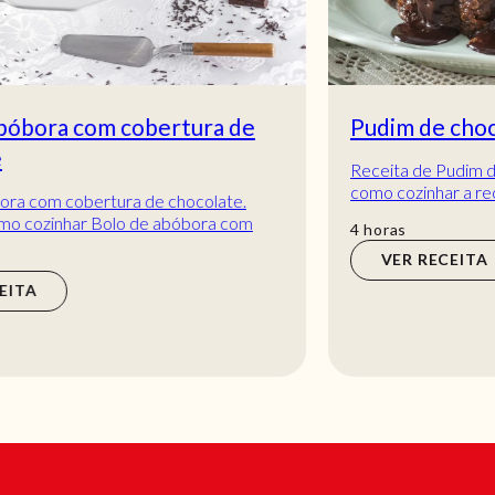
Pudim de chocolate caseiro
Receita de Pudim de chocolate caseiro. Descubra
como cozinhar a receita de Pudim de chocolate
caseiro de maneira prática e deliciosa com a T...
horas
4
horas
VER RECEITA