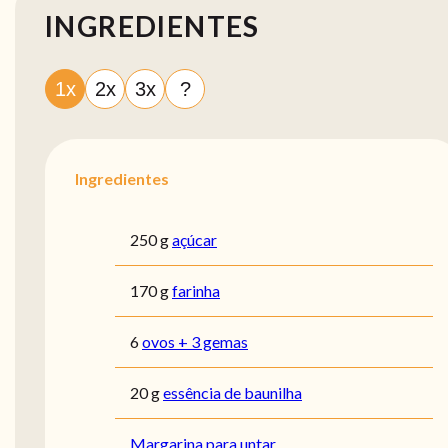
INGREDIENTES
1x
2x
3x
?
Ingredientes
250 g
açúcar
170 g
farinha
6
ovos + 3 gemas
20 g
essência de baunilha
Margarina para untar