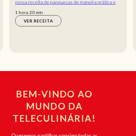
nossa receita de panquecas de maneira prática e
deliciosa com a Teleculinária!
hora
min
1
hora
20
min
VER RECEITA
BEM-VINDO AO
MUNDO DA
TELECULINÁRIA!
Queremos partilhar consigo todas as