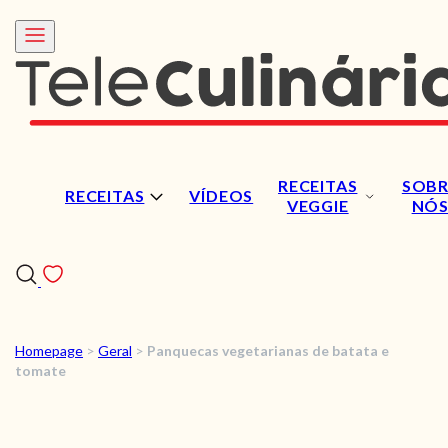
RECEITAS
SOBR
RECEITAS
VÍDEOS
VEGGIE
NÓ
Homepage
>
Geral
>
Panquecas vegetarianas de batata e
RECEITAS
tomate
VÍDEOS