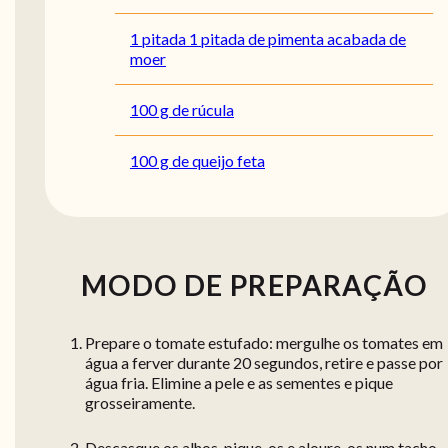
1 pitada 1 pitada de pimenta acabada de
moer
100 g de rúcula
100 g de queijo feta
MODO DE PREPARAÇÃO
Prepare o tomate estufado: mergulhe os tomates em
água a ferver durante 20 segundos, retire e passe por
água fria. Elimine a pele e as sementes e pique
grosseiramente.
Descasque os alhos, pique-os e aloure-os num tacho