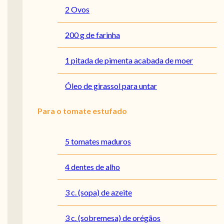
2 Ovos
200 g de farinha
1 pitada de pimenta acabada de moer
Óleo de girassol para untar
Para o tomate estufado
5 tomates maduros
4 dentes de alho
3 c. (sopa) de azeite
3 c. (sobremesa) de orégãos