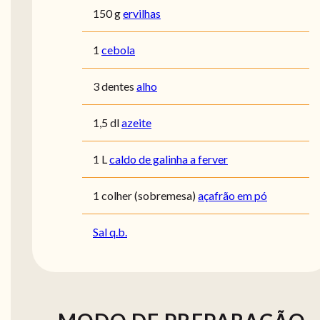
150 g
ervilhas
1
cebola
3 dentes
alho
1,5 dl
azeite
1 L
caldo de galinha a ferver
1 colher (sobremesa)
açafrão em pó
Sal q.b.