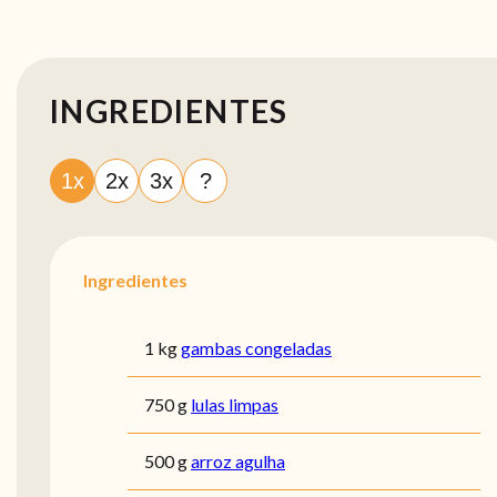
INGREDIENTES
1x
2x
3x
?
Ingredientes
1 kg
gambas congeladas
750 g
lulas limpas
500 g
arroz agulha